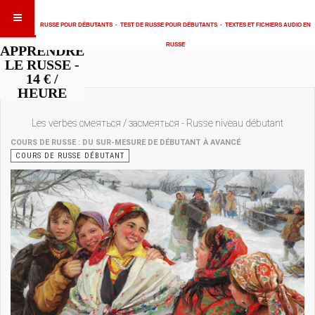
RUSSE POUR DÉBUTANTS
-
TEST DE RUSSE POUR DÉBUTANTS
-
TEXTES ET FICHIERS AUDIO EN
RUSSE
APPRENDRE
LE RUSSE -
14 € /
HEURE
Les verbes смеяться / засмеяться - Russe niveau débutant
COURS DE RUSSE : DU SUR-MESURE DE DÉBUTANT À AVANCÉ
COURS DE RUSSE DÉBUTANT