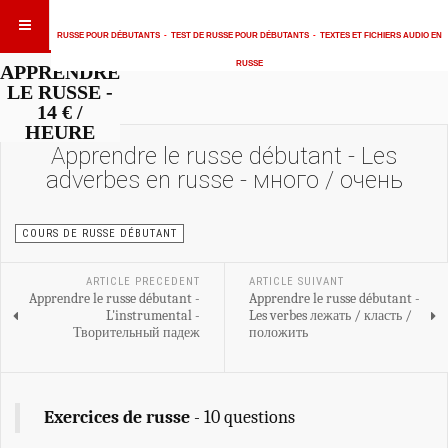
RUSSE POUR DÉBUTANTS
-
TEST DE RUSSE POUR DÉBUTANTS
-
TEXTES ET FICHIERS AUDIO EN
RUSSE
APPRENDRE
LE RUSSE -
14 € /
HEURE
Apprendre le russe débutant - Les
adverbes en russe - много / очень
COURS DE RUSSE DÉBUTANT
ARTICLE PRECEDENT
ARTICLE SUIVANT
Apprendre le russe débutant -
Apprendre le russe débutant -
L'instrumental -
Les verbes лежать / класть /
Творительный падеж
положить
Exercices de russe
- 10 questions