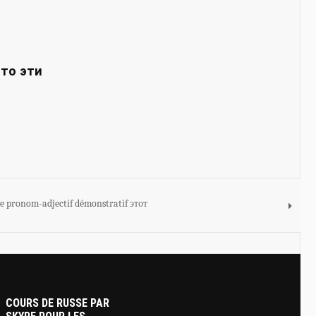
это эти
Le pronom-adjectif démonstratif этот
COURS DE RUSSE PAR