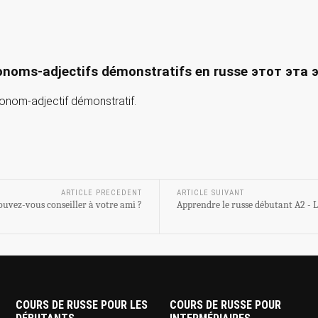
onoms-adjectifs démonstratifs en russe этот эта 
ronom-adjectif démonstratif.
ARTICLE PRECEDENT
ARTICLE SUIVANT
ouvez-vous conseiller à votre ami ?
Apprendre le russe débutant A2 - 
COURS DE RUSSE POUR LES
COURS DE RUSSE POUR