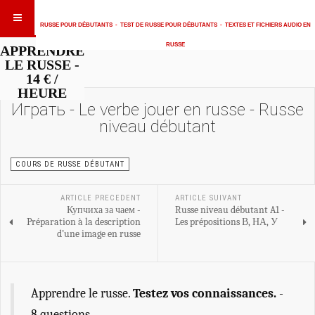
RUSSE POUR DÉBUTANTS
-
TEST DE RUSSE POUR DÉBUTANTS
-
TEXTES ET FICHIERS AUDIO EN
RUSSE
APPRENDRE
LE RUSSE -
14 € /
HEURE
Играть - Le verbe jouer en russe - Russe
niveau débutant
COURS DE RUSSE DÉBUTANT
ARTICLE PRECEDENT
ARTICLE SUIVANT
Купчиха за чаем -
Russe niveau débutant A1 -
Préparation à la description
Les prépositions В, НА, У
d’une image en russe
Apprendre le russe.
Testez vos connaissances.
-
8 questions