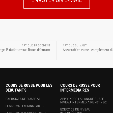
ENVOYER UN E-MAIL
ARTICLE PRECEDENT
ARTICLE SUIVANT
mage. В библиотеке. Russe débutant
Accusatif en russe : complément d'
COURS DE RUSSE POUR LES
COURS DE RUSSE POUR
DÉBUTANTS
INTERMÉDIAIRES
EXERCICES DE RUSSE A1
APPRENDRE LA LANGUE RUSSE -
NIVEAU INTERMÉDIAIRE - B1 / B2
LES NOMS FÉMININS PAR -Ь
EXERCICE DE NIVEAU