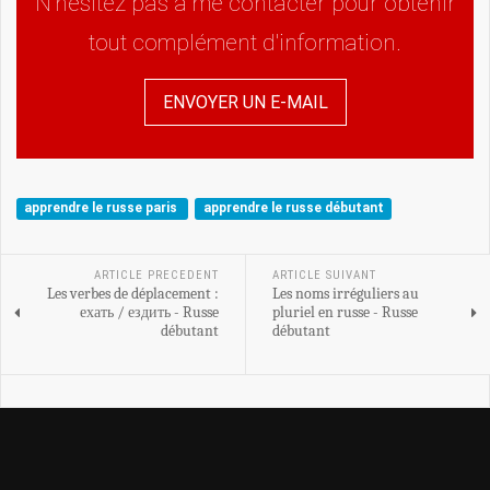
N'hésitez pas à me contacter pour obtenir
tout complément d'information.
ENVOYER UN E-MAIL
apprendre le russe paris
apprendre le russe débutant
ARTICLE PRECEDENT
ARTICLE SUIVANT
Les verbes de déplacement :
Les noms irréguliers au
ехать / ездить - Russe
pluriel en russe - Russe
débutant
débutant