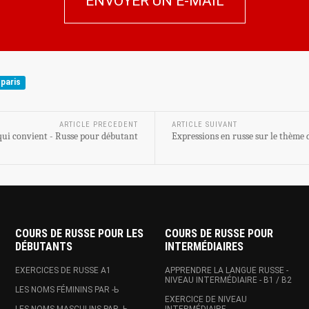
ENVOYER UN E-MAIL
 paris
ARTICLE PRECEDENT
ARTICLE SUIVANT
qui convient - Russe pour débutant
Expressions en russe sur le thème d
COURS DE RUSSE POUR LES
COURS DE RUSSE POUR
DÉBUTANTS
INTERMÉDIAIRES
EXERCICES DE RUSSE A1
APPRENDRE LA LANGUE RUSSE -
NIVEAU INTERMÉDIAIRE - B1 / B2
LES NOMS FÉMININS PAR -Ь
EXERCICE DE NIVEAU