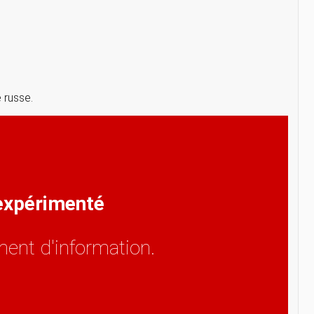
 russe.
 expérimenté
ent d'information.