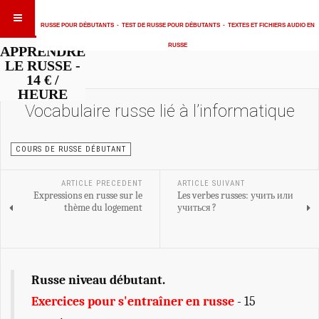
RUSSE POUR DÉBUTANTS
-
TEST DE RUSSE POUR DÉBUTANTS
-
TEXTES ET FICHIERS AUDIO EN
RUSSE
APPRENDRE
LE RUSSE -
14 € /
HEURE
Vocabulaire russe lié à l’informatique
COURS DE RUSSE DÉBUTANT
ARTICLE PRECEDENT
ARTICLE SUIVANT
Expressions en russe sur le
Les verbes russes: учить или
thème du logement
учиться ?
Russe niveau débutant.
Exercices pour s'entraîner en russe
- 15