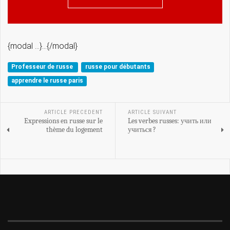
{modal ...}...{/modal}
Professeur de russe
russe pour débutants
apprendre le russe paris
ARTICLE PRECEDENT
ARTICLE SUIVANT
Expressions en russe sur le
Les verbes russes: учить или
thème du logement
учиться ?