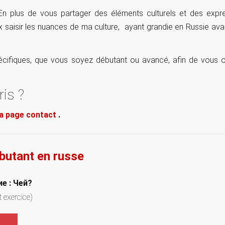
n plus de vous partager des éléments culturels et des expre
ux saisir les nuances de ma culture, ayant grandie en Russie av
ifiques, que vous soyez débutant ou avancé, afin de vous of
is ?
la page contact
.
ébutant en russe
е : Чей?
t exercice)