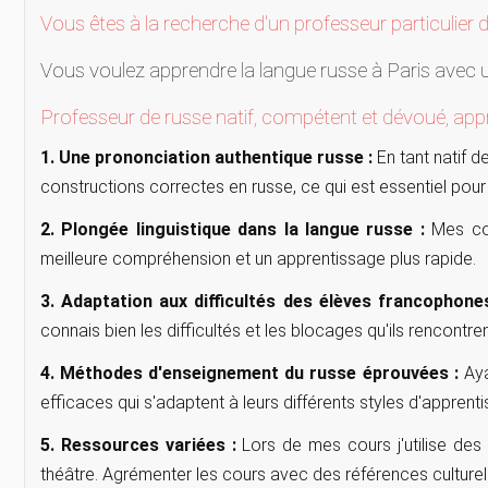
Vous êtes à la recherche d'un professeur particulier 
Vous voulez apprendre la langue russe à Paris avec 
Professeur de russe natif, compétent et dévoué, appr
1. Une prononciation authentique russe :
En tant natif d
constructions correctes en russe, ce qui est essentiel po
2. Plongée linguistique dans la langue russe :
Mes cou
meilleure compréhension et un apprentissage plus rapide.
3. Adaptation aux difficultés des élèves francophone
connais bien les difficultés et les blocages qu'ils rencontre
4. Méthodes d'enseignement du russe éprouvées :
Aya
efficaces qui s'adaptent à leurs différents styles d'apprent
5. Ressources variées :
Lors de mes cours j'utilise des 
théâtre. Agrémenter les cours avec des références culturel