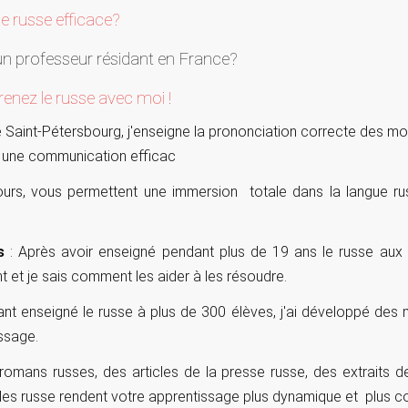
de russe efficace?
un professeur résidant en France?
enez le russe avec moi !
e Saint-Pétersbourg, j'enseigne la prononciation correcte des mo
ur une communication efficac
rs, vous permettent une immersion totale dans la langue rus
s
: Après avoir enseigné pendant plus de 19 ans le russe aux 
nt et je sais comment les aider à les résoudre.
nt enseigné le russe à plus de 300 élèves, j'ai développé de
issage.
romans russes, des articles de la presse russe, des extraits d
les russe rendent votre apprentissage plus dynamique et plus con