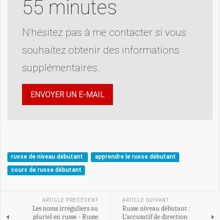
55 minutes
N'hésitez pas à me contacter si vous
souhaitez obtenir des informations
supplémentaires.
ENVOYER UN E-MAIL
russe de niveau débutant
apprendre le russe débutant
cours de russe débutant
ARTICLE PRECEDENT
ARTICLE SUIVANT
Les noms irréguliers au
Russe niveau débutant :
pluriel en russe - Russe
L’accusatif de direction