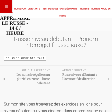
RUSSE POUR DÉBUTANTS
-
TEST DE RUSSE POUR DÉBUTANTS
-
TEXTES ET FICHIERS AUDIO EN
RUSSE
APPRENDRE
LE RUSSE -
14 € /
HEURE
Russe niveau débutant : Pronom
interrogatif russe какой
COURS DE RUSSE DÉBUTANT
ARTICLE PRECEDENT
ARTICLE SUIVANT
Les noms irréguliers au
Russe niveau débutant :
pluriel en russe - Russe
L’accusatif de direction
débutant
Sur mon site vous trouverez des exercices en ligne pour
niveau débutant qui vous aideront dans apprentissage de la