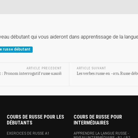
veau débutant qui vous aideront dans apprentissage de la langue
e russe débutant
ARTICLE PRECEDENT
ARTICLE SUIVANT
 : Pronom interrogatif russe какой
Les verbes russe en –ить Russe dé
COURS DE RUSSE POUR LES
COURS DE RUSSE POUR
DÉBUTANTS
INTERMÉDIAIRES
EXERCICES DE RUSSE A1
APPRENDRE LA LANGUE RUSSE -
NIVEAU INTERMÉDIAIRE - B1 / B2