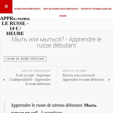
RUSSE POUR DÉBUTANTS
-
TEST DE RUSSE POUR DÉBUTANTS
-
TEXTES ET FICHIERS AUDIO EN
RUSSE
APPRENDRE
LE RUSSE -
14 € /
HEURE
Мыть или мыться? - Apprendre le
russe débutant
COURS DE RUSSE DÉBUTANT
ARTICLE PRECEDENT
ARTICLE SUIVANT
Il est occupé - Exprimer
Купать или купаться? -
l’indisponibilité - Apprendre
Apprendre le russe débutant
le russe débutant
Apprendre le russe de niveau débutant.
Мыть
или мыться?
- 5 questions