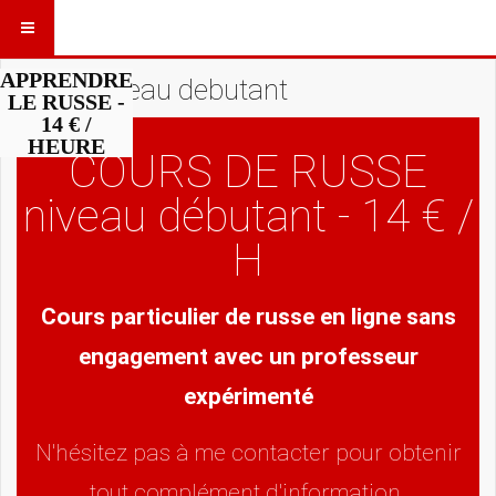
APPRENDRE
russe niveau debutant
LE RUSSE -
14 € /
HEURE
COURS DE RUSSE
niveau débutant - 14 € /
H
Cours particulier de russe en ligne sans
engagement avec un professeur
expérimenté
N'hésitez pas à me contacter pour obtenir
tout complément d'information.