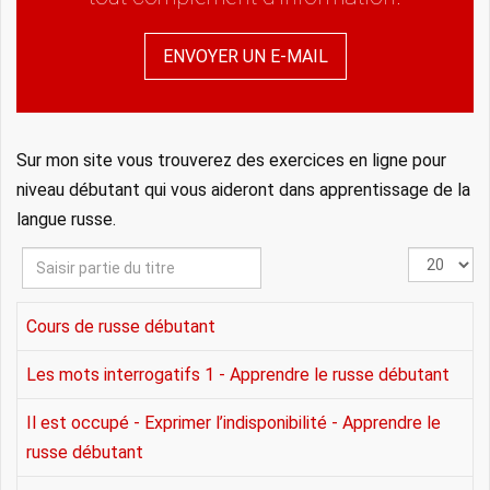
ENVOYER UN E-MAIL
Sur mon site vous trouverez des exercices en ligne pour
niveau débutant qui vous aideront dans apprentissage de la
langue russe.
Saisir
Affichage
partie
#
du
Cours de russe débutant
titre
Les mots interrogatifs 1 - Apprendre le russe débutant
Il est occupé - Exprimer l’indisponibilité - Apprendre le
russe débutant