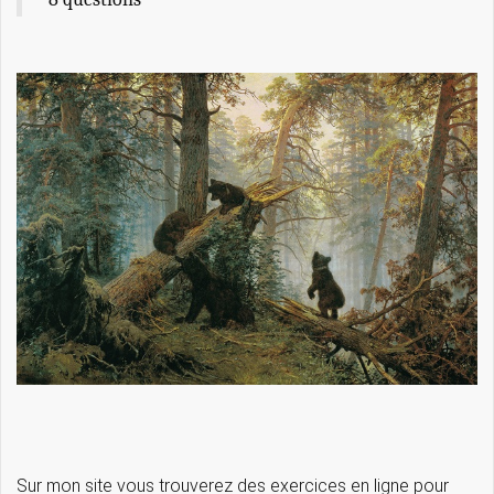
Sur mon site vous trouverez des exercices en ligne pour