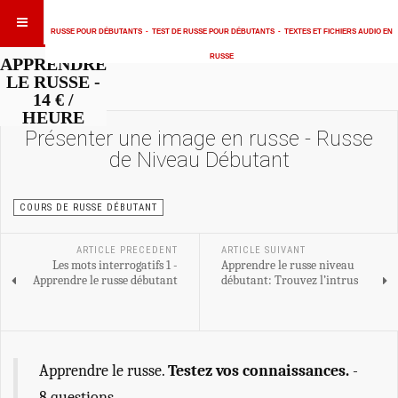
RUSSE POUR DÉBUTANTS
-
TEST DE RUSSE POUR DÉBUTANTS
-
TEXTES ET FICHIERS AUDIO EN
RUSSE
APPRENDRE
LE RUSSE -
14 € /
HEURE
Présenter une image en russe - Russe
de Niveau Débutant
COURS DE RUSSE DÉBUTANT
ARTICLE PRECEDENT
ARTICLE SUIVANT
Les mots interrogatifs 1 -
Apprendre le russe niveau
Apprendre le russe débutant
débutant: Trouvez l’intrus
Apprendre le russe.
Testez vos connaissances.
-
8 questions