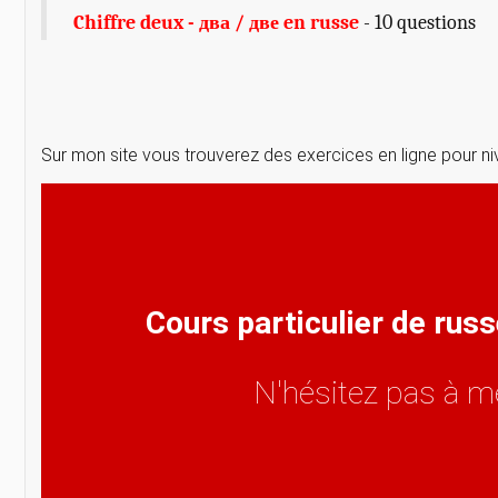
Chiffre deux - два / две en russe
- 10 questions
Sur mon site vous trouverez des exercices en ligne pour ni
Cours particulier de rus
N'hésitez pas à m