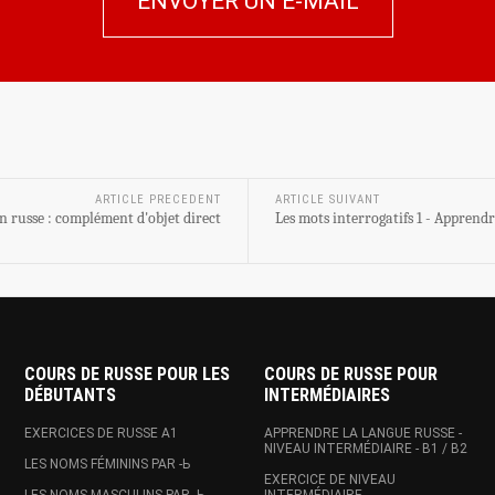
ENVOYER UN E-MAIL
ARTICLE PRECEDENT
ARTICLE SUIVANT
n russe : complément d'objet direct
Les mots interrogatifs 1 - Apprendr
COURS DE RUSSE POUR LES
COURS DE RUSSE POUR
DÉBUTANTS
INTERMÉDIAIRES
EXERCICES DE RUSSE A1
APPRENDRE LA LANGUE RUSSE -
NIVEAU INTERMÉDIAIRE - B1 / B2
LES NOMS FÉMININS PAR -Ь
EXERCICE DE NIVEAU