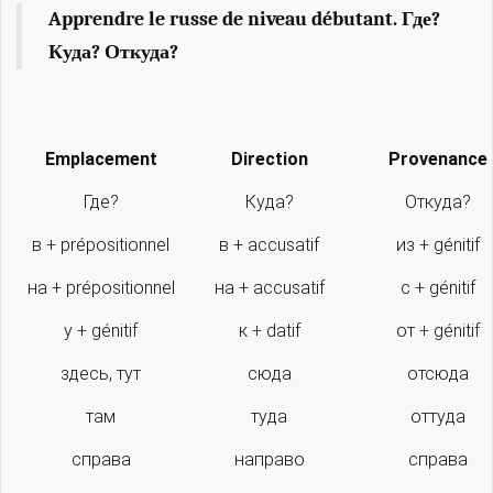
Apprendre le russe de niveau débutant. Где?
Куда? Откуда?
Emplacement
Direction
Provenance
Где?
Куда?
Откуда?
в + prépositionnel
в + accusatif
из + génitif
на + prépositionnel
на + accusatif
с + génitif
у + génitif
к + datif
от + génitif
здесь, тут
сюда
отсюда
там
туда
оттуда
справа
направо
справа