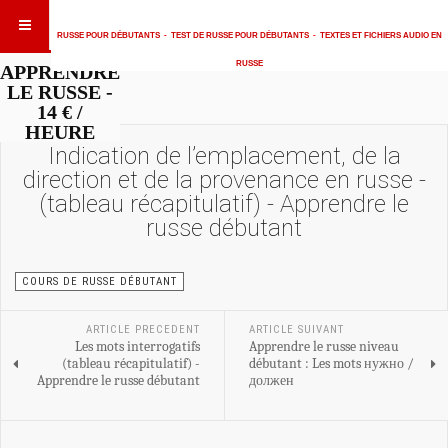
RUSSE POUR DÉBUTANTS
-
TEST DE RUSSE POUR DÉBUTANTS
-
TEXTES ET FICHIERS AUDIO EN
RUSSE
APPRENDRE
LE RUSSE -
14 € /
HEURE
Indication de l’emplacement, de la
direction et de la provenance en russe -
(tableau récapitulatif) - Apprendre le
russe débutant
COURS DE RUSSE DÉBUTANT
ARTICLE PRECEDENT
ARTICLE SUIVANT
Les mots interrogatifs
Apprendre le russe niveau
(tableau récapitulatif) -
débutant : Les mots нужно /
Apprendre le russe débutant
должен