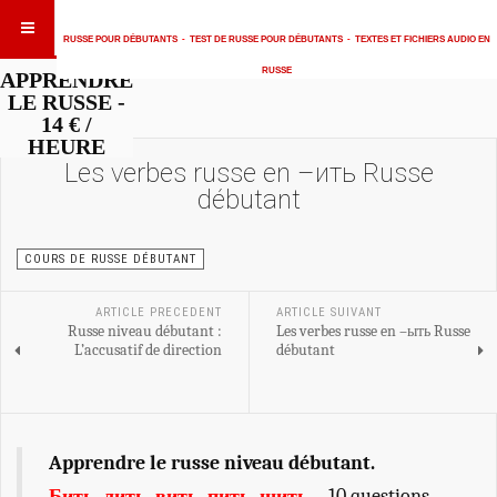
RUSSE POUR DÉBUTANTS
-
TEST DE RUSSE POUR DÉBUTANTS
-
TEXTES ET FICHIERS AUDIO EN
RUSSE
APPRENDRE
LE RUSSE -
14 € /
HEURE
Les verbes russe en –ить Russe
débutant
COURS DE RUSSE DÉBUTANT
ARTICLE PRECEDENT
ARTICLE SUIVANT
Russe niveau débutant :
Les verbes russe en –ыть Russe
L’accusatif de direction
débutant
Apprendre le russe niveau débutant.
Бить, лить, вить, пить, шить.
- 10 questions