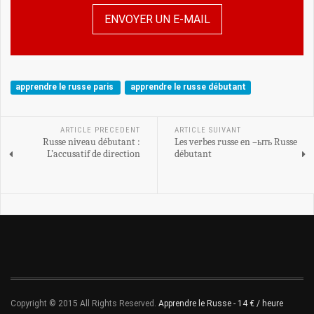
ENVOYER UN E-MAIL
apprendre le russe paris
apprendre le russe débutant
ARTICLE PRECEDENT
ARTICLE SUIVANT
Russe niveau débutant :
Les verbes russe en –ыть Russe
L’accusatif de direction
débutant
Copyright © 2015 All Rights Reserved.
Apprendre le Russe - 14 € / heure